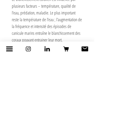
plusieurs facteurs – température, qualité de
l’eau, prédation, maladie. Le plus important
reste la température de l’eau ; l’augmentation de
la fréquence et intensité des épisodes de
canicule marins entraîne le blanchissement des
coraux pouvant entrainer leur mort.
DESSINER POUR LE VIVANT
50% du montant des ventes est reversé à la
fondation Science4Reefs pour ses différents
travaux sur les récifs coraliens : recherche,
conservation, médiation scientifique.
En savoir
plus sur la fondation
HISTOIRE DE L'OEUVRE
Dessinée lors d'une résidence à Tahiti, sur le
motu Fare One, au large de Moorea, lors d'une
résidence au sein de la fondation Science4reefs.
Oeuvre originale et tirages bientôt en galerie à