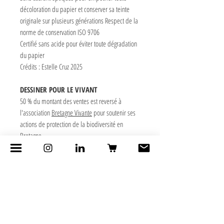
décoloration du papier et conserver sa teinte
originale sur plusieurs générations Respect de la
norme de conservation ISO 9706
Certifié sans acide pour éviter toute dégradation
du papier
Crédits : Estelle Cruz 2025
DESSINER POUR LE VIVANT
50 % du montant des ventes est reversé à
l'association
Bretagne Vivante
pour soutenir ses
actions de protection de la biodiversité en
Bretagne.
ŒUVRE ORIGINALE
Format A6 portrait, 10 x 14 cm
Papier Canson 300 g grain fin, Crayons de
couleurs, Peinture vinyle fluorescente et Scotch
repositionnables
Crédits : Estelle Cruz 2025