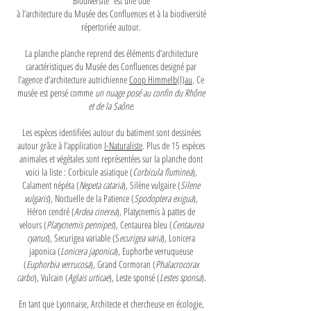
Biodiversité” est une ode
à l’architecture du Musée des Confluences et à la biodiversité
répertoriée autour.
La planche planche reprend des éléments d’architecture
caractéristiques du Musée des Confluences designé par
l’agence d’architecture autrichienne
Coop Himmelb(l)au
. Ce
musée est pensé comme
un nuage posé au confin du Rhône
et de la Saône
.
Les espèces identifiées autour du batiment sont dessinées
autour grâce à l’application
I-Naturaliste
. Plus de 15 espèces
animales et végétales sont représentées sur la planche dont
voici la liste : Corbicule asiatique (
C
orbicula fluminea
),
Calament népéta (
Nepeta cataria
), Silène vulgaire (
Silene
vulgaris
), Noctuelle de la Patience (
Spodoptera exigua
),
Héron cendré (
Ardea cinerea
), Platycnemis à pattes de
velours (
Platycnemis pennipes
), Centaurea bleu (
Centaurea
cyanus
), Securigea variable (S
ecurigea varia
), Lonicera
japonica (
Lonicera japonica
), Euphorbe verruqueuse
(
Euphorbia verrucosa
), Grand Cormoran (
Phalacrocorax
carbo
), Vulcain (
Aglais urticae
), Leste sponsé (
Lestes sponsa
).
En tant que Lyonnaise, Architecte et chercheuse en écologie,