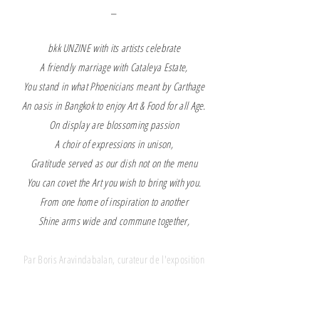
_
bkk UNZINE with its artists celebrate
A friendly marriage with Cataleya Estate,
You stand in what Phoenicians meant by Carthage
An oasis in Bangkok to enjoy Art & Food for all Age.
On display are blossoming passion
A choir of expressions in unison,
Gratitude served as our dish not on the menu
You can covet the Art you wish to bring with you.
From one home of inspiration to another
Shine arms wide and commune together,
Par Boris Aravindabalan, curateur de l'exposition