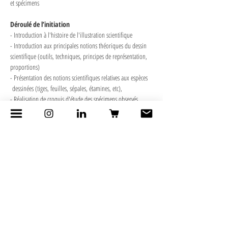
et spécimens
Déroulé de l’initiation
- Introduction à l'histoire de l'illustration scientifique 
- Introduction aux principales notions théoriques du dessin 
scientifique (outils, techniques, principes de représentation, 
proportions)
- Présentation des notions scientifiques relatives aux espèces 
 dessinées (tiges, feuilles, sépales, étamines, etc),
- Réalisation de croquis d'étude des spécimens observés
- Réalisation d'un dessin scientifique à l’échelle, mise en 
volume et colorisation
Objectifs pédagogiques 
- Découvrir la diversité des plantes Lyonnaises, leurs 
caractéristiques morphologiques, etc
- Se familiariser avec les codes de représentation du dessin 
scientifique (représentations exactes, volumes, formes, crayon 
graphite)
- Apprendre par l’expérimentation, l'observation et le dessin