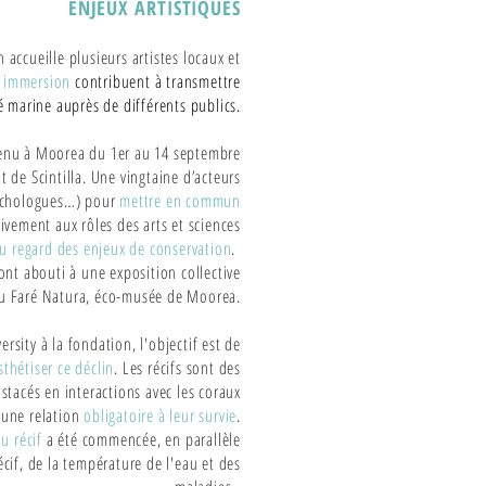
ENJEUX ARTISTIQUES
 accueille plusieurs artistes locaux et
en immersion
co
ntribuent à transmettre
é marine auprès de différents publics.
tenu à Moorea du 1er au 14 septembre
 de Scintilla. Une vingtaine d’acteurs
psychologues…) pour
mettre en commun
ctivement aux rôles des arts et sciences
au regard des enjeux de conservation
.
nt abouti à une exposition collective
u Faré Natura, éco-musée de Moorea.
rsity à la fondation, l'objectif est de
sthétiser ce déclin
. Les récifs sont des
ustacés en interactions avec les coraux
 une relation
obligatoire à leur survie
.
u récif
a été commencée, en parallèle
cif, de la température de l'eau et des