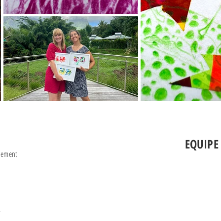
EQUIPE
glement
,