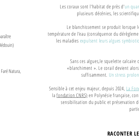
Les coraux sont l'habitat de près d'
un quar
plusieurs décénies, les scientifi
Le blanchissement se produit lorsque le
température de l’eau (conséquence du dérèglemen
paraître
les maladies
expulsent leurs algues symbioti
 Hédouin)
Sans ces algues,le squelette calcaire 
«blanchiment ». Le corail devient alors
 Faré Natura,
suffisamment.
Un stress prolon
Sensible à cet enjeu majeur, depuis 2024,
La Fon
la
fondation CNRS)
en Polynésie française, con
sensibilisation du public et préservation d
parti
RACONTER LE