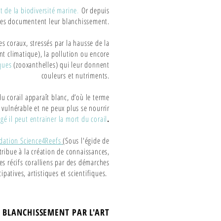
t de la biodiversité marine
.
Or depuis
ques documentent leur blanchissement.
s coraux, stressés par la hausse de la
t climatique), la pollution ou encore
ques
(zooxanthelles) qui leur donnent
couleurs et nutriments.
du corail apparaît blanc, d’où le terme
 vulnérable et ne peux plus se nourrir
gé il peut entrainer la mort du corail
.
dation Science4Reefs
(
Sous l'égide de
tribue à la création de connaissances,
es récifs coralliens par des démarches
cipatives, artistiques et scientifiques.
 BLANCHISSEMENT PAR L'ART